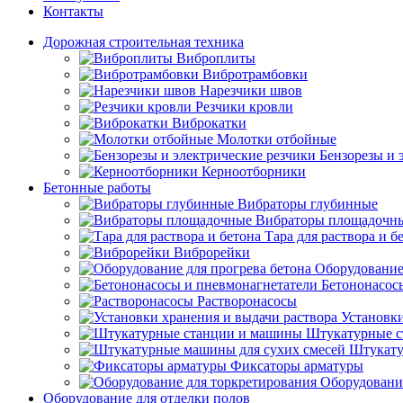
Контакты
Дорожная строительная техника
Виброплиты
Вибротрамбовки
Нарезчики швов
Резчики кровли
Виброкатки
Молотки отбойные
Бензорезы и 
Керноотборники
Бетонные работы
Вибраторы глубинные
Вибраторы площадочн
Тара для раствора и б
Виброрейки
Оборудование
Бетононасос
Растворонасосы
Установки
Штукатурные с
Штукату
Фиксаторы арматуры
Оборудовани
Оборудование для отделки полов