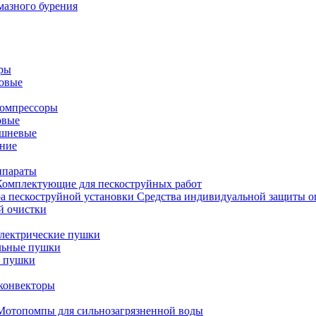
мазного бурения
оры
новые
омпрессоры
овые
ршневые
ние
ппараты
Комплектующие для пескоструйных работ
Средства индивидуальной защиты о
й очистки
лектрические пушки
льные пушки
е пушки
конвекторы
Мотопомпы для сильнозагрязненной воды