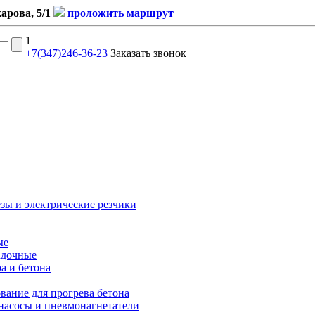
карова, 5/1
проложить маршрут
1
+7(347)246-36-23
Заказать звонок
зы и электрические резчики
ые
адочные
ра и бетона
вание для прогрева бетона
насосы и пневмонагнетатели