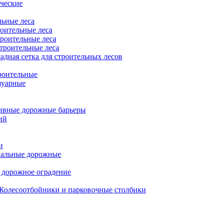
ческие
льные леса
оительные леса
роительные леса
троительные леса
адная сетка для строительных лесов
роительные
вуарные
ивные дорожные барьеры
ий
и
нальные дорожные
 дорожное оградение
Колесоотбойники и парковочные столбики