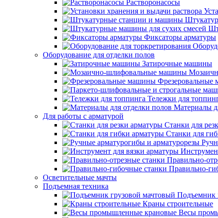
Растворонасосы
Уст
Штукатур
Шт
Фиксаторы арматуры
Оборуд
Оборудование для отделки полов
Затирочные машины
Мозаичн
Фрезеровальные
Тележки для топпин
Материалы д
Для работы с арматурой
Станки для рез
Станки для ги
Ручн
Инструмент
Правильно-отр
Правильно-ги
Осветительные мачты
Подъемная техника
Подъемник 
Краны строительные
Весы пром