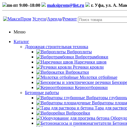
пн-пт 9:00–18:00
maksiprom@list.ru
г. Уфа, ул. А. Ма
Услуги
/
Аренда
/
Ремонт
Меню
Каталог
Дорожная строительная техника
Виброплиты
Вибротрамбовки
Нарезчики швов
Резчики кровли
Виброкатки
Молотки отбойные
Бензоре
Керноотборники
Бетонные работы
Вибраторы глубинн
Вибраторы площ
Тара для раство
Виброрейки
Оборудо
Бетоно