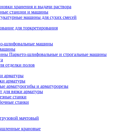
ановки хранения и выдачи раствора
ные станции и машины
укатурные машины для сухих смесей
ование для торкретирования
о-шлифовальные машины
 машины
Паркето-шлифовальные и строгальные машины
га
ля отделки полов
ки арматуры
бки арматуры
ые арматурогибы и арматурорезы
 для вязки арматуры
езные станки
бочные станки
грузовой мачтовый
ышленные крановые