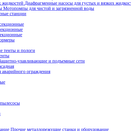
Диафрагменные насосы для густых и вязких жидкос
Мотопомпы для чистой и загрязненной воды
сные станции
секционные
секционные
секционные
ормеры
е тенты и пологи
зенты
Защитно-улавливающие и подъемные сети
асадная
я аварийного ограждения
ные
пылесосы
ы
Прочие металлорежущие станки и оборудование