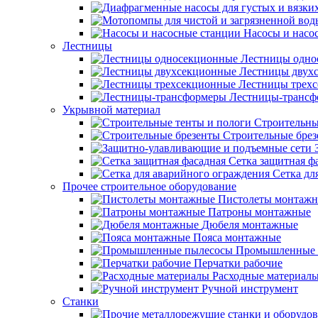
Насосы и насо
Лестницы
Лестницы одно
Лестницы двух
Лестницы трех
Лестницы-трансф
Укрывной материал
Строительны
Строительные бре
Сетка защитная ф
Сетка дл
Прочее строительное оборудование
Пистолеты монтаж
Патроны монтажные
Дюбеля монтажные
Пояса монтажные
Промышленные 
Перчатки рабочие
Расходные материал
Ручной инструмент
Станки