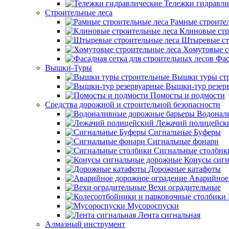
Тележки гидравли
Строительные леса
Рамные строите
Клиновые стр
Штыревые ст
Хомутовые с
Фас
Вышки-Туры
Вышки туры ст
Вышки-тур резер
Помосты и подмости
Средства дорожной и строительной безопасности
Водонал
Лежачий полицейск
Сигнальные Буферы
Сигнальные фонари
Сигнальные столбик
Конусы сиг
Дорожные катафоты
Аварийное
Вехи оградительные
Мусороспуски
Лента сигнальная
Алмазный инструмент