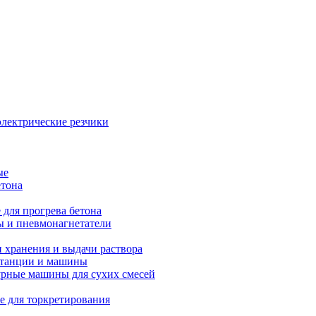
электрические резчики
ые
етона
 для прогрева бетона
ы и пневмонагнетатели
 хранения и выдачи раствора
танции и машины
рные машины для сухих смесей
е для торкретирования