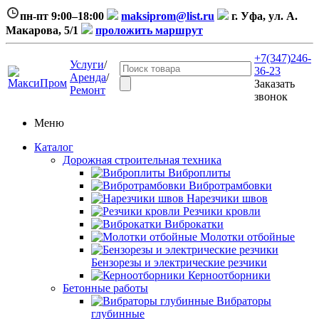
пн-пт 9:00–18:00
maksiprom@list.ru
г. Уфа, ул. А.
Макарова, 5/1
проложить маршрут
+7(347)246-
Услуги
/
36-23
Аренда
/
Заказать
Ремонт
звонок
Меню
Каталог
Дорожная строительная техника
Виброплиты
Вибротрамбовки
Нарезчики швов
Резчики кровли
Виброкатки
Молотки отбойные
Бензорезы и электрические резчики
Керноотборники
Бетонные работы
Вибраторы
глубинные