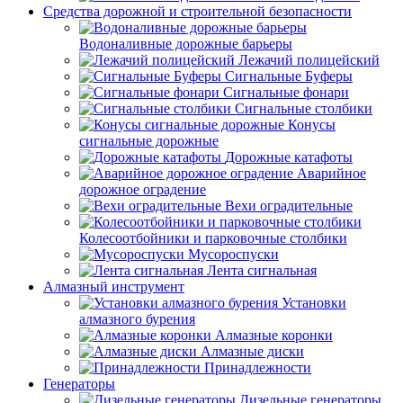
Средства дорожной и строительной безопасности
Водоналивные дорожные барьеры
Лежачий полицейский
Сигнальные Буферы
Сигнальные фонари
Сигнальные столбики
Конусы
сигнальные дорожные
Дорожные катафоты
Аварийное
дорожное оградение
Вехи оградительные
Колесоотбойники и парковочные столбики
Мусороспуски
Лента сигнальная
Алмазный инструмент
Установки
алмазного бурения
Алмазные коронки
Алмазные диски
Принадлежности
Генераторы
Дизельные генераторы