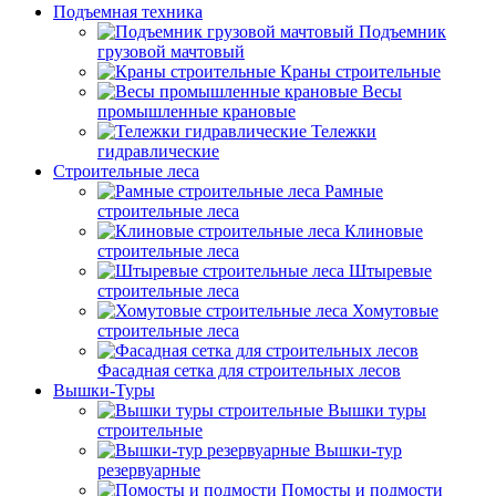
Подъемная техника
Подъемник
грузовой мачтовый
Краны строительные
Весы
промышленные крановые
Тележки
гидравлические
Строительные леса
Рамные
строительные леса
Клиновые
строительные леса
Штыревые
строительные леса
Хомутовые
строительные леса
Фасадная сетка для строительных лесов
Вышки-Туры
Вышки туры
строительные
Вышки-тур
резервуарные
Помосты и подмости