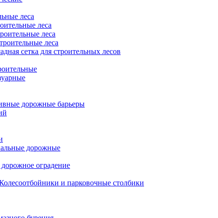
льные леса
оительные леса
роительные леса
троительные леса
адная сетка для строительных лесов
роительные
вуарные
ивные дорожные барьеры
ий
и
нальные дорожные
 дорожное оградение
Колесоотбойники и парковочные столбики
мазного бурения