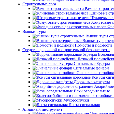
Строительные леса
Рамные строите
Клиновые стр
Штыревые ст
Хомутовые с
Фас
Вышки-Туры
Вышки туры ст
Вышки-тур резер
Помосты и подмости
Средства дорожной и строительной безопасности
Водонал
Лежачий полицейск
Сигнальные Буферы
Сигнальные фонари
Сигнальные столбик
Конусы сиг
Дорожные катафоты
Аварийное
Вехи оградительные
Мусороспуски
Лента сигнальная
Алмазный инструмент
Установки ал