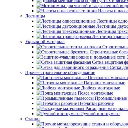
Насосы и насо
Лестницы
Лестницы одно
Лестницы двух
Лестницы трех
Лестницы-трансф
Укрывной материал
Строительны
Строительные бре
Сетка защитная ф
Сетка дл
Прочее строительное оборудование
Пистолеты монтаж
Патроны монтажные
Дюбеля монтажные
Пояса монтажные
Промышленные 
Перчатки рабочие
Расходные материал
Ручной инструмент
Станки