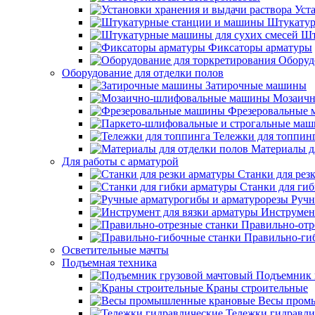
Уст
Штукатур
Шт
Фиксаторы арматуры
Оборуд
Оборудование для отделки полов
Затирочные машины
Мозаичн
Фрезеровальные
Тележки для топпин
Материалы д
Для работы с арматурой
Станки для рез
Станки для ги
Ручн
Инструмент
Правильно-отр
Правильно-ги
Осветительные мачты
Подъемная техника
Подъемник 
Краны строительные
Весы пром
Тележки гидравли