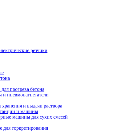
электрические резчики
ые
етона
 для прогрева бетона
ы и пневмонагнетатели
 хранения и выдачи раствора
танции и машины
рные машины для сухих смесей
е для торкретирования