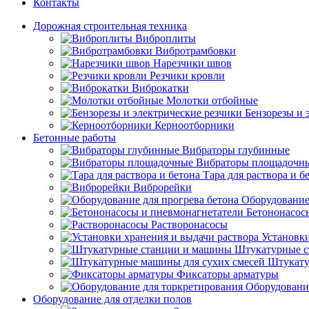
Контакты
Дорожная строительная техника
Виброплиты
Вибротрамбовки
Нарезчики швов
Резчики кровли
Виброкатки
Молотки отбойные
Бензорезы и 
Керноотборники
Бетонные работы
Вибраторы глубинные
Вибраторы площадочн
Тара для раствора и б
Виброрейки
Оборудование
Бетононасос
Растворонасосы
Установки
Штукатурные с
Штукату
Фиксаторы арматуры
Оборудовани
Оборудование для отделки полов