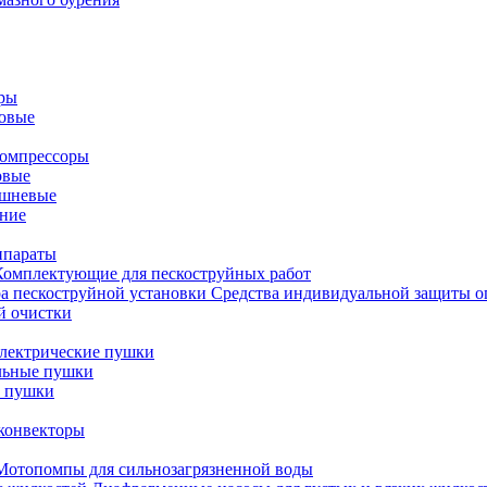
оры
новые
омпрессоры
овые
ршневые
ние
ппараты
Комплектующие для пескоструйных работ
Средства индивидуальной защиты о
й очистки
лектрические пушки
льные пушки
е пушки
конвекторы
Мотопомпы для сильнозагрязненной воды