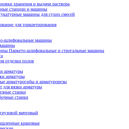
ановки хранения и выдачи раствора
ные станции и машины
укатурные машины для сухих смесей
ование для торкретирования
о-шлифовальные машины
 машины
Паркето-шлифовальные и строгальные машины
га
ля отделки полов
ки арматуры
бки арматуры
ые арматурогибы и арматурорезы
 для вязки арматуры
езные станки
бочные станки
грузовой мачтовый
ышленные крановые
ческие