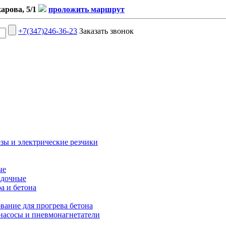
карова, 5/1
проложить маршрут
+7(347)246-36-23
Заказать звонок
зы и электрические резчики
ые
адочные
ра и бетона
вание для прогрева бетона
насосы и пневмонагнетатели