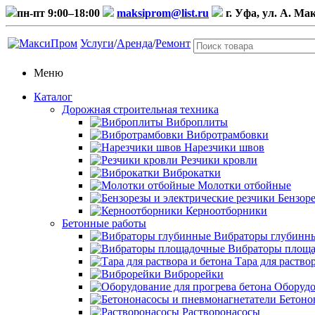
пн-пт 9:00–18:00
maksiprom@list.ru
г. Уфа, ул. А. Ма
Услуги
/
Аренда
/
Ремонт
Меню
Каталог
Дорожная строительная техника
Виброплиты
Вибротрамбовки
Нарезчики швов
Резчики кровли
Виброкатки
Молотки отбойные
Бензоре
Керноотборники
Бетонные работы
Вибраторы глубинн
Вибраторы площ
Тара для раство
Виброрейки
Оборудо
Бетоно
Растворонасосы