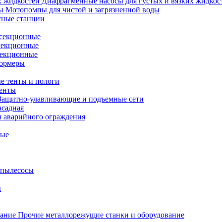
Диафрагменные насосы для густых и вязких жидкос
Мотопомпы для чистой и загрязненной воды
сные станции
секционные
секционные
секционные
ормеры
е тенты и пологи
зенты
Защитно-улавливающие и подъемные сети
асадная
я аварийного ограждения
ные
пылесосы
ы
Прочие металлорежущие станки и оборудование