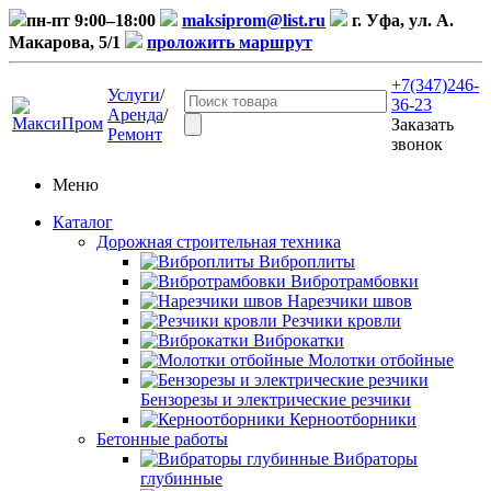
пн-пт 9:00–18:00
maksiprom@list.ru
г. Уфа, ул. А.
Макарова, 5/1
проложить маршрут
+7(347)246-
Услуги
/
36-23
Аренда
/
Заказать
Ремонт
звонок
Меню
Каталог
Дорожная строительная техника
Виброплиты
Вибротрамбовки
Нарезчики швов
Резчики кровли
Виброкатки
Молотки отбойные
Бензорезы и электрические резчики
Керноотборники
Бетонные работы
Вибраторы
глубинные