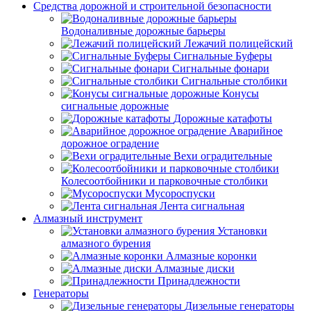
Средства дорожной и строительной безопасности
Водоналивные дорожные барьеры
Лежачий полицейский
Сигнальные Буферы
Сигнальные фонари
Сигнальные столбики
Конусы
сигнальные дорожные
Дорожные катафоты
Аварийное
дорожное оградение
Вехи оградительные
Колесоотбойники и парковочные столбики
Мусороспуски
Лента сигнальная
Алмазный инструмент
Установки
алмазного бурения
Алмазные коронки
Алмазные диски
Принадлежности
Генераторы
Дизельные генераторы