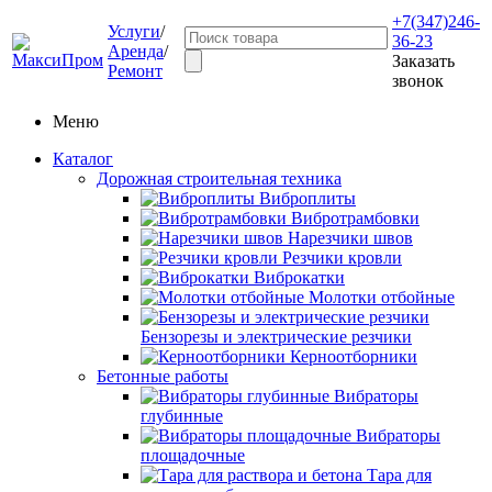
+7(347)246-
Услуги
/
36-23
Аренда
/
Заказать
Ремонт
звонок
Меню
Каталог
Дорожная строительная техника
Виброплиты
Вибротрамбовки
Нарезчики швов
Резчики кровли
Виброкатки
Молотки отбойные
Бензорезы и электрические резчики
Керноотборники
Бетонные работы
Вибраторы
глубинные
Вибраторы
площадочные
Тара для