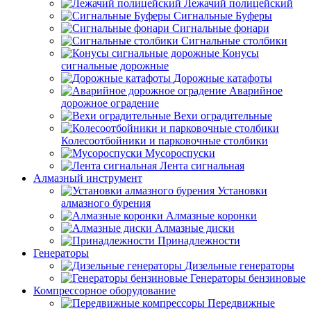
Лежачий полицейский
Сигнальные Буферы
Сигнальные фонари
Сигнальные столбики
Конусы
сигнальные дорожные
Дорожные катафоты
Аварийное
дорожное оградение
Вехи оградительные
Колесоотбойники и парковочные столбики
Мусороспуски
Лента сигнальная
Алмазный инструмент
Установки
алмазного бурения
Алмазные коронки
Алмазные диски
Принадлежности
Генераторы
Дизельные генераторы
Генераторы бензиновые
Компрессорное оборудование
Передвижные