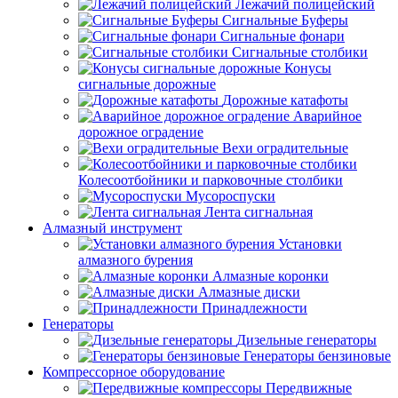
Лежачий полицейский
Сигнальные Буферы
Сигнальные фонари
Сигнальные столбики
Конусы
сигнальные дорожные
Дорожные катафоты
Аварийное
дорожное оградение
Вехи оградительные
Колесоотбойники и парковочные столбики
Мусороспуски
Лента сигнальная
Алмазный инструмент
Установки
алмазного бурения
Алмазные коронки
Алмазные диски
Принадлежности
Генераторы
Дизельные генераторы
Генераторы бензиновые
Компрессорное оборудование
Передвижные