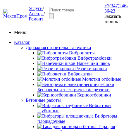
+7(347)246-
Услуги
/
36-23
Аренда
/
Заказать
Ремонт
звонок
Меню
Каталог
Дорожная строительная техника
Виброплиты
Вибротрамбовки
Нарезчики швов
Резчики кровли
Виброкатки
Молотки отбойные
Бензорезы и электрические резчики
Керноотборники
Бетонные работы
Вибраторы
глубинные
Вибраторы
площадочные
Тара для