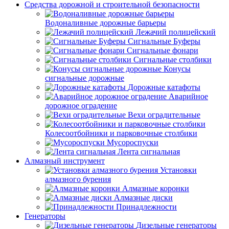
Средства дорожной и строительной безопасности
Водоналивные дорожные барьеры
Лежачий полицейский
Сигнальные Буферы
Сигнальные фонари
Сигнальные столбики
Конусы
сигнальные дорожные
Дорожные катафоты
Аварийное
дорожное оградение
Вехи оградительные
Колесоотбойники и парковочные столбики
Мусороспуски
Лента сигнальная
Алмазный инструмент
Установки
алмазного бурения
Алмазные коронки
Алмазные диски
Принадлежности
Генераторы
Дизельные генераторы