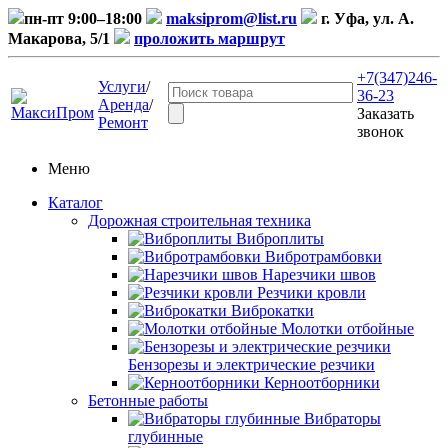
пн-пт 9:00–18:00
maksiprom@list.ru
г. Уфа, ул. А.
Макарова, 5/1
проложить маршрут
+7(347)246-
Услуги
/
36-23
Аренда
/
Заказать
Ремонт
звонок
Меню
Каталог
Дорожная строительная техника
Виброплиты
Вибротрамбовки
Нарезчики швов
Резчики кровли
Виброкатки
Молотки отбойные
Бензорезы и электрические резчики
Керноотборники
Бетонные работы
Вибраторы
глубинные