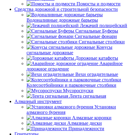
Помосты и подмости
Средства дорожной и строительной безопасности
Водоналивные дорожные барьеры
Лежачий полицейский
Сигнальные Буферы
Сигнальные фонари
Сигнальные столбики
Конусы
сигнальные дорожные
Дорожные катафоты
Аварийное
дорожное оградение
Вехи оградительные
Колесоотбойники и парковочные столбики
Мусороспуски
Лента сигнальная
Алмазный инструмент
Установки
алмазного бурения
Алмазные коронки
Алмазные диски
Принадлежности
Генераторы