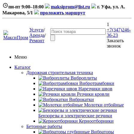
пн-пт 9:00–18:00
maksiprom@list.ru
г. Уфа, ул. А.
Макарова, 5/1
проложить маршрут
1
Услуги
/
+7(347)246-
Аренда
/
36-23
Ремонт
Заказать
звонок
Меню
Каталог
Дорожная строительная техника
Виброплиты
Вибротрамбовки
Нарезчики швов
Резчики кровли
Виброкатки
Молотки отбойные
Бензорезы и электрические резчики
Керноотборники
Бетонные работы
Вибраторы