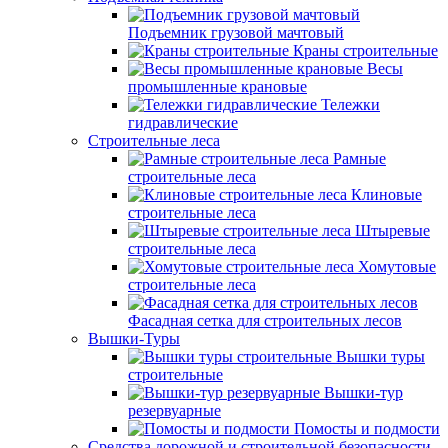
Подъемник грузовой мачтовый
Краны строительные
Весы
промышленные крановые
Тележки
гидравлические
Строительные леса
Рамные
строительные леса
Клиновые
строительные леса
Штыревые
строительные леса
Хомутовые
строительные леса
Фасадная сетка для строительных лесов
Вышки-Туры
Вышки туры
строительные
Вышки-тур
резервуарные
Помосты и подмости
Средства дорожной и строительной безопасности