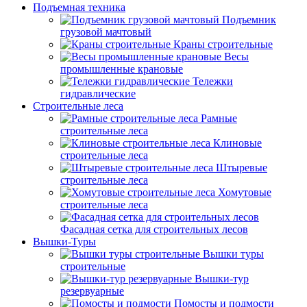
Подъемная техника
Подъемник
грузовой мачтовый
Краны строительные
Весы
промышленные крановые
Тележки
гидравлические
Строительные леса
Рамные
строительные леса
Клиновые
строительные леса
Штыревые
строительные леса
Хомутовые
строительные леса
Фасадная сетка для строительных лесов
Вышки-Туры
Вышки туры
строительные
Вышки-тур
резервуарные
Помосты и подмости