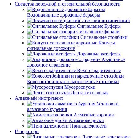
Средства дорожной и строительной безопасности
Водоналивные дорожные барьеры
Лежачий полицейский
Сигнальные Буферы
Сигнальные фонари
Сигнальные столбики
Конусы
сигнальные дорожные
Дорожные катафоты
Аварийное
дорожное оградение
Вехи оградительные
Колесоотбойники и парковочные столбики
Мусороспуски
Лента сигнальная
Алмазный инструмент
Установки
алмазного бурения
Алмазные коронки
Алмазные диски
Принадлежности
Генераторы
Дизельные генераторы