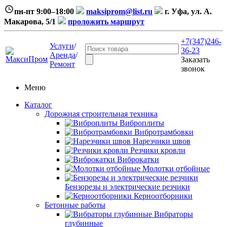
пн-пт 9:00–18:00
maksiprom@list.ru
г. Уфа, ул. А.
Макарова, 5/1
проложить маршрут
+7(347)246-
Услуги
/
36-23
Аренда
/
Заказать
Ремонт
звонок
Меню
Каталог
Дорожная строительная техника
Виброплиты
Вибротрамбовки
Нарезчики швов
Резчики кровли
Виброкатки
Молотки отбойные
Бензорезы и электрические резчики
Керноотборники
Бетонные работы
Вибраторы
глубинные