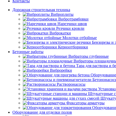
Контакты
Дорожная строительная техника
Виброплиты
Вибротрамбовки
Нарезчики швов
Резчики кровли
Виброкатки
Молотки отбойные
Бензорезы и 
Керноотборники
Бетонные работы
Вибраторы глубинные
Вибраторы площадочн
Тара для раствора и б
Виброрейки
Оборудование
Бетононасос
Растворонасосы
Установки
Штукатурные с
Штукату
Фиксаторы арматуры
Оборудовани
Оборудование для отделки полов