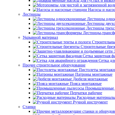
Насосы и насо
Лестницы
Лестницы одно
Лестницы двух
Лестницы трех
Лестницы-трансф
Укрывной материал
Строительны
Строительные бре
Сетка защитная ф
Сетка дл
Прочее строительное оборудование
Пистолеты монтаж
Патроны монтажные
Дюбеля монтажные
Пояса монтажные
Промышленные 
Перчатки рабочие
Расходные материал
Ручной инструмент
Станки