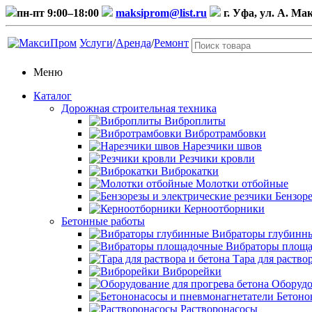
пн-пт 9:00–18:00
maksiprom@list.ru
г. Уфа, ул. А. Ма
Услуги
/
Аренда
/
Ремонт
Меню
Каталог
Дорожная строительная техника
Виброплиты
Вибротрамбовки
Нарезчики швов
Резчики кровли
Виброкатки
Молотки отбойные
Бензоре
Керноотборники
Бетонные работы
Вибраторы глубинн
Вибраторы площ
Тара для раство
Виброрейки
Оборудо
Бетоно
Растворонасосы