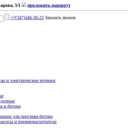
карова, 5/1
проложить маршрут
+7(347)246-36-23
Заказать звонок
зы и электрические резчики
ые
адочные
ра и бетона
вание для прогрева бетона
насосы и пневмонагнетатели