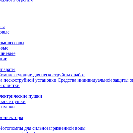
оры
новые
омпрессоры
овые
ршневые
ние
ппараты
Комплектующие для пескоструйных работ
Средства индивидуальной защиты о
й очистки
лектрические пушки
льные пушки
е пушки
конвекторы
Мотопомпы для сильнозагрязненной воды