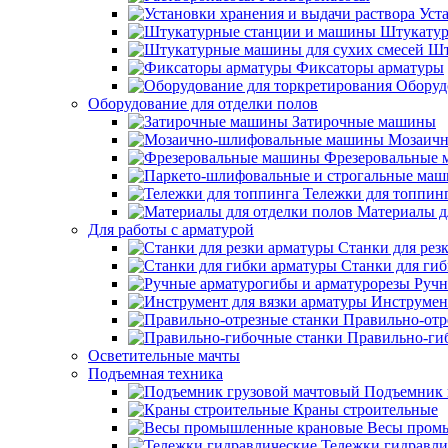
Уст
Штукатур
Шт
Фиксаторы арматуры
Оборуд
Оборудование для отделки полов
Затирочные машины
Мозаичн
Фрезеровальные
Тележки для топпин
Материалы д
Для работы с арматурой
Станки для рез
Станки для ги
Ручн
Инструмент
Правильно-отр
Правильно-ги
Осветительные мачты
Подъемная техника
Подъемник 
Краны строительные
Весы пром
Тележки гидравли