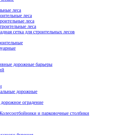
льные леса
оительные леса
роительные леса
троительные леса
адная сетка для строительных лесов
роительные
вуарные
ивные дорожные барьеры
ий
и
нальные дорожные
 дорожное оградение
Колесоотбойники и парковочные столбики
мазного бурения