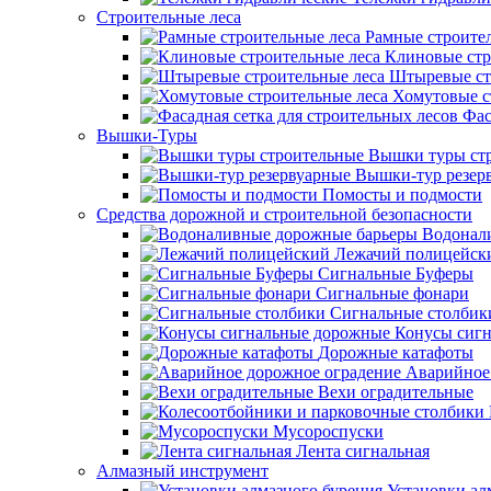
Строительные леса
Рамные строите
Клиновые стр
Штыревые ст
Хомутовые с
Фас
Вышки-Туры
Вышки туры ст
Вышки-тур резер
Помосты и подмости
Средства дорожной и строительной безопасности
Водонал
Лежачий полицейск
Сигнальные Буферы
Сигнальные фонари
Сигнальные столбик
Конусы сиг
Дорожные катафоты
Аварийное
Вехи оградительные
Мусороспуски
Лента сигнальная
Алмазный инструмент
Установки ал