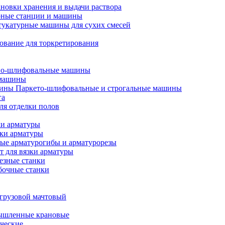
ановки хранения и выдачи раствора
ные станции и машины
укатурные машины для сухих смесей
ование для торкретирования
о-шлифовальные машины
 машины
Паркето-шлифовальные и строгальные машины
га
ля отделки полов
ки арматуры
бки арматуры
ые арматурогибы и арматурорезы
 для вязки арматуры
езные станки
бочные станки
грузовой мачтовый
ышленные крановые
ческие