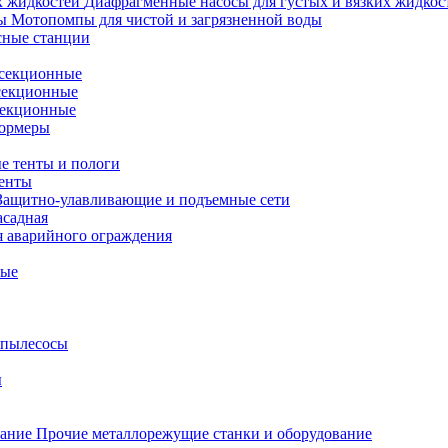
Диафрагменные насосы для густых и вязких жидкос
Мотопомпы для чистой и загрязненной воды
сные станции
секционные
секционные
секционные
ормеры
е тенты и пологи
зенты
Защитно-улавливающие и подъемные сети
асадная
я аварийного ограждения
ные
пылесосы
ы
Прочие металлорежущие станки и оборудование