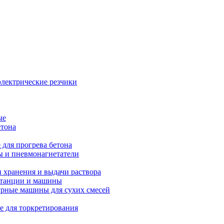
электрические резчики
ые
етона
 для прогрева бетона
ы и пневмонагнетатели
 хранения и выдачи раствора
танции и машины
рные машины для сухих смесей
е для торкретирования