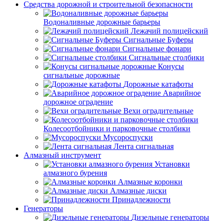
Средства дорожной и строительной безопасности
Водоналивные дорожные барьеры
Лежачий полицейский
Сигнальные Буферы
Сигнальные фонари
Сигнальные столбики
Конусы
сигнальные дорожные
Дорожные катафоты
Аварийное
дорожное оградение
Вехи оградительные
Колесоотбойники и парковочные столбики
Мусороспуски
Лента сигнальная
Алмазный инструмент
Установки
алмазного бурения
Алмазные коронки
Алмазные диски
Принадлежности
Генераторы
Дизельные генераторы