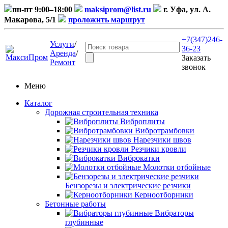
пн-пт 9:00–18:00
maksiprom@list.ru
г. Уфа, ул. А.
Макарова, 5/1
проложить маршрут
+7(347)246-
Услуги
/
36-23
Аренда
/
Заказать
Ремонт
звонок
Меню
Каталог
Дорожная строительная техника
Виброплиты
Вибротрамбовки
Нарезчики швов
Резчики кровли
Виброкатки
Молотки отбойные
Бензорезы и электрические резчики
Керноотборники
Бетонные работы
Вибраторы
глубинные